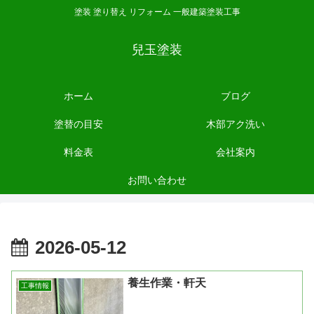
塗装 塗り替え リフォーム 一般建築塗装工事
兒玉塗装
ホーム
ブログ
塗替の目安
木部アク洗い
料金表
会社案内
お問い合わせ
2026-05-12
養生作業・軒天
工事情報