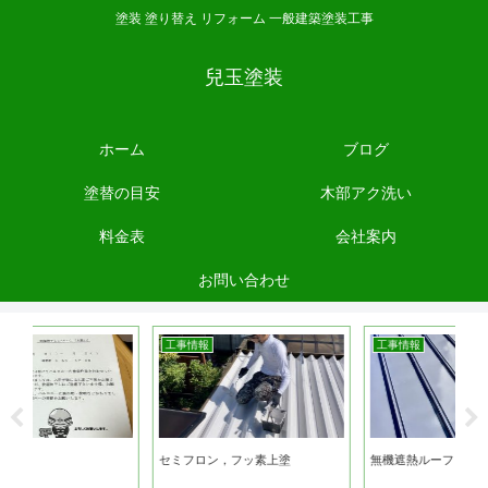
塗装 塗り替え リフォーム 一般建築塗装工事
兒玉塗装
ホーム
ブログ
塗替の目安
木部アク洗い
料金表
会社案内
お問い合わせ
工事情報
工事情報
セミフロン，フッ素上塗
無機遮熱ルーフ